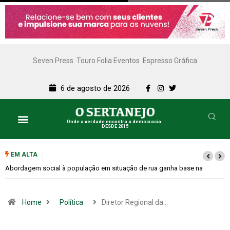
Seven Press
Touro Folia Eventos
Espresso Gráfica
6 de agosto de 2026
Onde a verdade encontra a democracia.
DESDE 2015
EM ALTA
Cemitérios terão horário especial e missas no Dia dos Pais
Home
Política
Diretor Regional da…