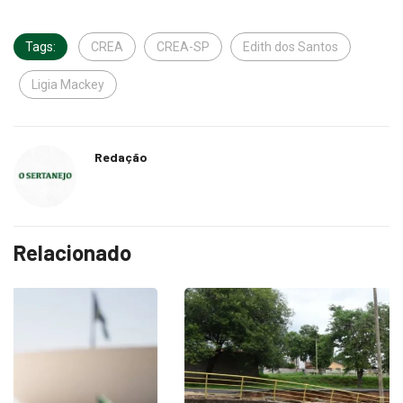
Tags:
CREA
CREA-SP
Edith dos Santos
Ligia Mackey
Redação
Relacionado