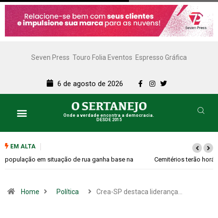
Seven Press
Touro Folia Eventos
Espresso Gráfica
6 de agosto de 2026
Onde a verdade encontra a democracia.
DESDE 2015
EM ALTA
Cemitérios terão horário especial e missas no Dia dos Pais
Home
Política
Crea-SP destaca liderança…