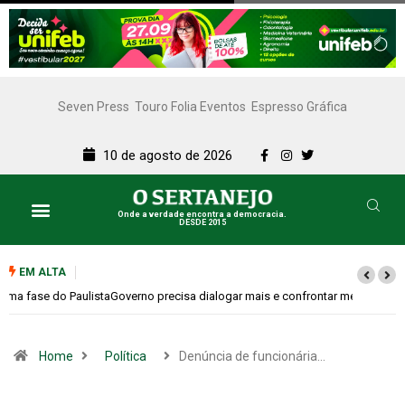
Seven Press
Touro Folia Eventos
Espresso Gráfica
10 de agosto de 2026
Onde a verdade encontra a democracia.
DESDE 2015
EM ALTA
Governo precisa dialogar mais e confrontar menos
Home
Política
Denúncia de funcionária…