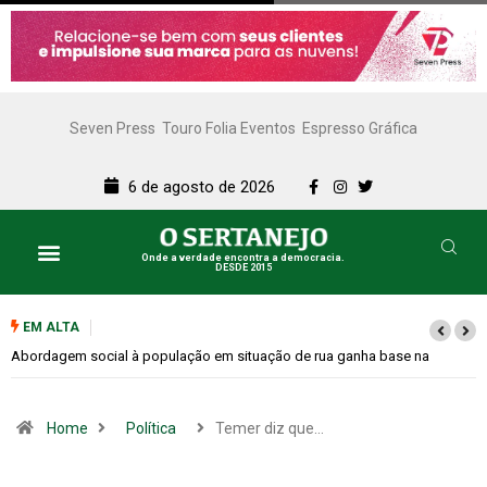
Seven Press
Touro Folia Eventos
Espresso Gráfica
6 de agosto de 2026
Onde a verdade encontra a democracia.
DESDE 2015
EM ALTA
Cemitérios terão horário especial e missas no Dia dos Pais
Home
Política
Temer diz que…