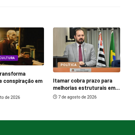
COTIDIANO
CA
Garimpo Day reúne
cobra prazo para
brechós, gastronomia e
s estruturais em...
atrações...
osto de 2026
7 de agosto de 2026