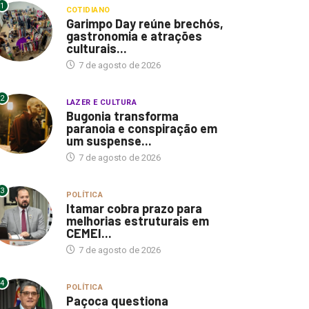
1
COTIDIANO
Garimpo Day reúne brechós,
gastronomia e atrações
culturais...
7 de agosto de 2026
2
LAZER E CULTURA
Bugonia transforma
paranoia e conspiração em
um suspense...
7 de agosto de 2026
3
POLÍTICA
Itamar cobra prazo para
melhorias estruturais em
CEMEI...
7 de agosto de 2026
4
POLÍTICA
Paçoca questiona