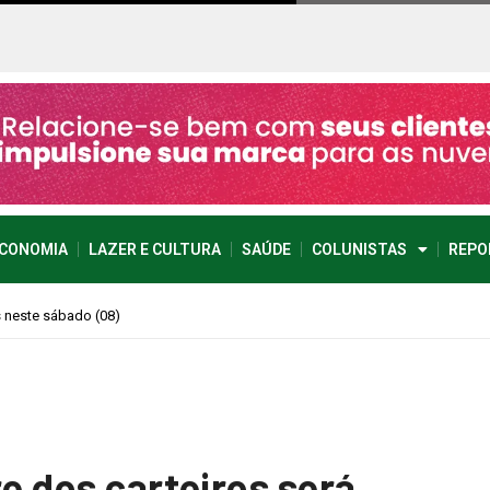
CONOMIA
LAZER E CULTURA
SAÚDE
COLUNISTAS
REPO
 imprevisível
re dos carteiros será