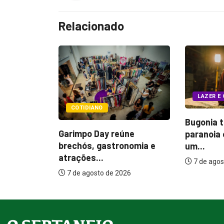
Relacionado
LAZER E CULTURA
POLÍTI
Bugonia transforma
eúne
Itamar 
paranoia e conspiração em
onomia e
melhoria
um...
7 de ag
7 de agosto de 2026
026