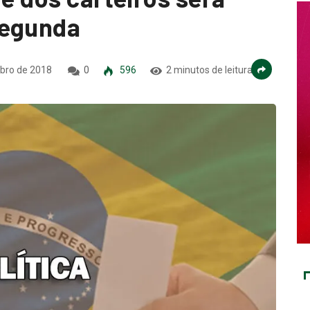
segunda
bro de 2018
0
596
2 minutos de leitura