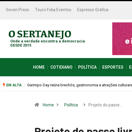
Seven Press
Touro Folia Eventos
Espresso Gráfica
Onde a verdade encontra a democracia.
DESDE 2015
HOME
COTIDIANO
POLÍTICA
ESPORTES
E
este sábado (08)
Bugonia transforma paranoia e conspiração em um suspense
EM ALTA
Home
Política
Projeto do passe…
Projeto do passe liv