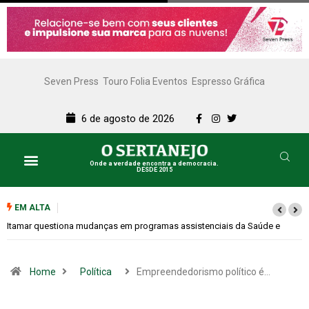
Seven Press
Touro Folia Eventos
Espresso Gráfica
6 de agosto de 2026
Onde a verdade encontra a democracia.
DESDE 2015
Lazer e Cultura
SERTANEJO TV
EM ALTA
Vereador pede que Prefeitura adira à Lei Federal de apoio a estudantes
com altas habilidades
Home
Política
Empreendedorismo político é…