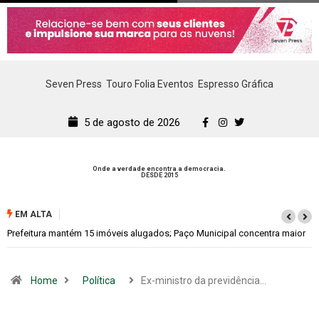
Seven Press
Touro Folia Eventos
Espresso Gráfica
5 de agosto de 2026
Onde a verdade encontra a democracia.
DESDE 2015
Lazer e Cultura
SERTANEJO TV
EM ALTA
aior
Colina promove 1º Fórum de Turismo para discutir desenvolvimento
econômico
Home
Política
Ex-ministro da previdência…