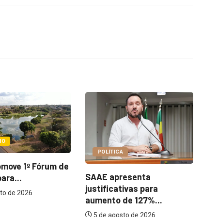
POLÍTICA
TICA
Prefeitura mantém 15
apresenta
imóveis alugados; Paço
icativas para
Municipal...
to de 127%...
5 de agosto de 2026
agosto de 2026