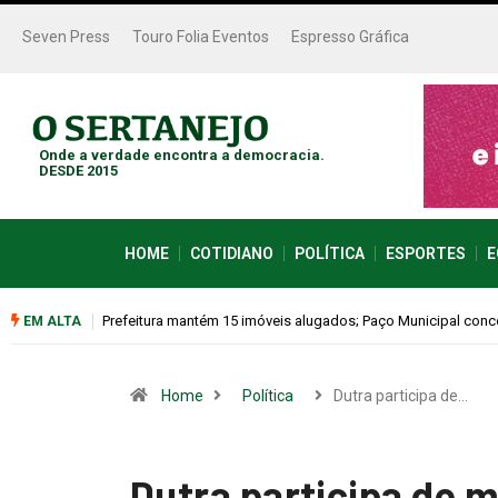
Seven Press
Touro Folia Eventos
Espresso Gráfica
Onde a verdade encontra a democracia.
DESDE 2015
HOME
COTIDIANO
POLÍTICA
ESPORTES
E
77,1 mil por mês
Colina promove 1º Fórum de Turismo para discutir desenvol
EM ALTA
Home
Política
Dutra participa de…
Dutra participa de 