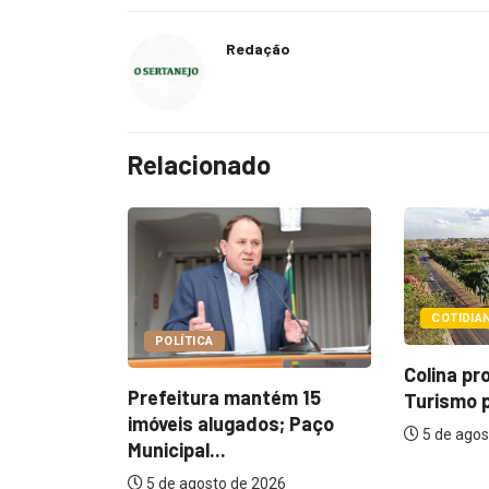
Redação
Relacionado
COTIDIANO
POLÍ
Colina promove 1º Fórum de
antém 15
SAAE 
Turismo para...
ados; Paço
justif
5 de agosto de 2026
aumen
 2026
5 de 