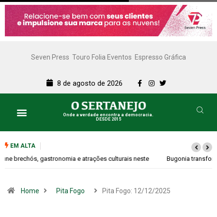
Seven Press
Touro Folia Eventos
Espresso Gráfica
8 de agosto de 2026
Onde a verdade encontra a democracia.
DESDE 2015
EM ALTA
Bugonia transforma paranoia e conspiração em um suspense imprevisível
Home
Pita Fogo
Pita Fogo: 12/12/2025