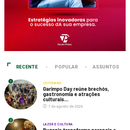
RECENTE
POPULAR
ASSUNTOS
1
COTIDIANO
Garimpo Day reúne brechós,
gastronomia e atrações
culturais...
7 de agosto de 2026
2
LAZER E CULTURA