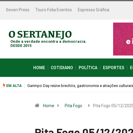
Seven Press
Touro Folia Eventos
Espresso Gráfica
Onde a verdade encontra a democracia.
DESDE 2015
HOME
COTIDIANO
POLÍTICA
ESPORTES
E
Bugonia transforma paranoia e conspiração em um suspense 
EM ALTA
Home
Pita Fogo
Pita Fogo 05/12/202
Pita Fogo 05/12/20