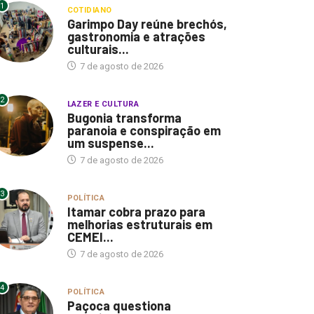
1
COTIDIANO
Garimpo Day reúne brechós,
gastronomia e atrações
culturais...
7 de agosto de 2026
2
LAZER E CULTURA
Bugonia transforma
paranoia e conspiração em
um suspense...
7 de agosto de 2026
3
POLÍTICA
Itamar cobra prazo para
melhorias estruturais em
CEMEI...
7 de agosto de 2026
4
POLÍTICA
Paçoca questiona