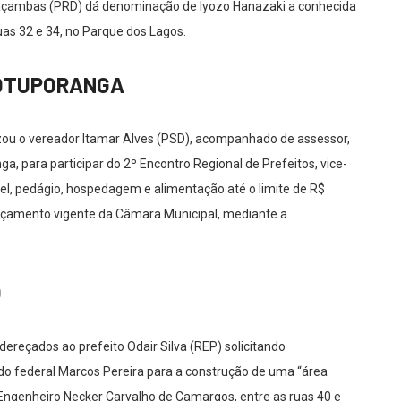
 Caçambas (PRD) dá denominação de Iyozo Hanazaki a conhecida
uas 32 e 34, no Parque dos Lagos.
VOTUPORANGA
izou o vereador Itamar Alves (PSD), acompanhado de assessor,
ga, para participar do 2º Encontro Regional de Prefeitos, vice-
l, pedágio, hospedagem e alimentação até o limite de R$
orçamento vigente da Câmara Municipal, mediante a
O
ereçados ao prefeito Odair Silva (REP) solicitando
do federal Marcos Pereira para a construção de uma “área
 Engenheiro Necker Carvalho de Camargos, entre as ruas 40 e