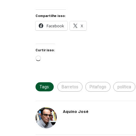
Compartilhe isso:
Facebook
X
Curtir isso:
Tags:
Barretos
Pitafogo
política
Aquino José