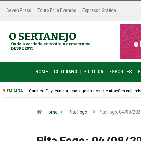
Seven Press
Touro Folia Eventos
Espresso Gráfica
Onde a verdade encontra a democracia.
DESDE 2015
HOME
COTIDIANO
POLÍTICA
ESPORTES
E
Bugonia transforma paranoia e conspiração em um suspense 
EM ALTA
Home
Pita Fogo
Pita Fogo: 04/09/202
Pita Fogo: 04/09/2