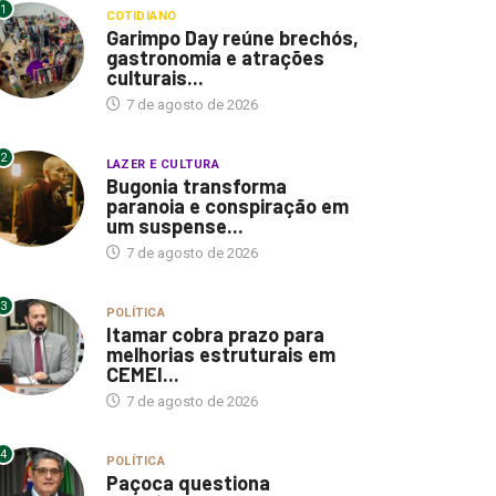
1
COTIDIANO
Garimpo Day reúne brechós,
gastronomia e atrações
culturais...
7 de agosto de 2026
2
LAZER E CULTURA
Bugonia transforma
paranoia e conspiração em
um suspense...
7 de agosto de 2026
3
POLÍTICA
Itamar cobra prazo para
melhorias estruturais em
CEMEI...
7 de agosto de 2026
4
POLÍTICA
Paçoca questiona