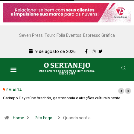
Seven Press
Touro Folia Eventos
Espresso Gráfica
9 de agosto de 2026
Onde a verdade encontra a democracia.
DESDE 2015
Lazer e Cultura
SERTANEJO TV
EM ALTA
Bugonia transforma paranoia e conspiração em um suspense imprevisível
Home
Pita Fogo
Quando será a…