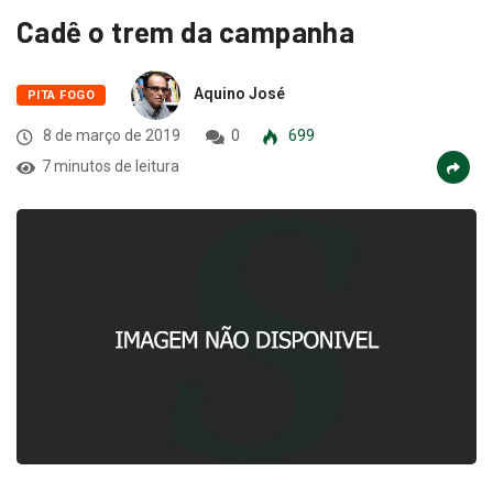
Cadê o trem da campanha
Aquino José
PITA FOGO
8 de março de 2019
0
699
7 minutos de leitura