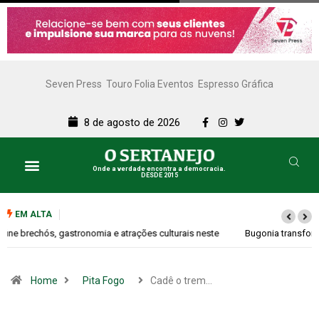
Seven Press
Touro Folia Eventos
Espresso Gráfica
8 de agosto de 2026
Onde a verdade encontra a democracia.
DESDE 2015
EM ALTA
Bugonia transforma paranoia e conspiração em um suspense imprevisível
Home
Pita Fogo
Cadê o trem…