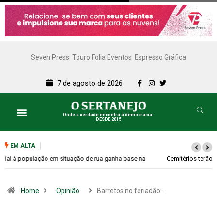
Seven Press
Touro Folia Eventos
Espresso Gráfica
7 de agosto de 2026
Onde a verdade encontra a democracia.
DESDE 2015
EM ALTA
Cemitérios terão horário especial e missas no Dia dos Pais
Home
Opinião
Barretos no feriadão:…