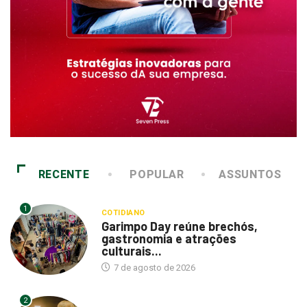
RECENTE
POPULAR
ASSUNTOS
1
COTIDIANO
Garimpo Day reúne brechós,
gastronomia e atrações
culturais...
7 de agosto de 2026
2