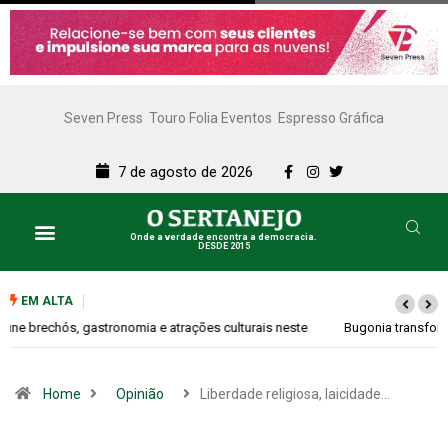
Seven Press
Touro Folia Eventos
Espresso Gráfica
7 de agosto de 2026
Onde a verdade encontra a democracia.
DESDE 2015
EM ALTA
Bugonia transforma paranoia e conspiração em um suspense imprevisível
Home
Opinião
Liberdade religiosa, laicidade…