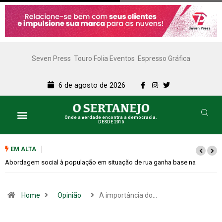
Seven Press
Touro Folia Eventos
Espresso Gráfica
6 de agosto de 2026
Onde a verdade encontra a democracia.
DESDE 2015
EM ALTA
Cemitérios terão horário especial e missas no Dia dos Pais
Home
Opinião
A importância do…