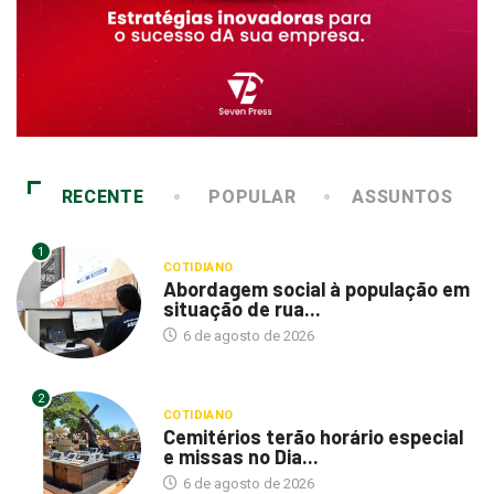
RECENTE
POPULAR
ASSUNTOS
1
COTIDIANO
Abordagem social à população em
situação de rua...
6 de agosto de 2026
2
COTIDIANO
Cemitérios terão horário especial
e missas no Dia...
6 de agosto de 2026