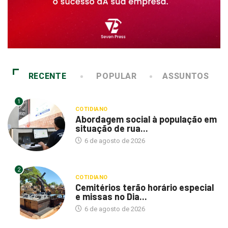
RECENTE
POPULAR
ASSUNTOS
1
COTIDIANO
Abordagem social à população em
situação de rua...
6 de agosto de 2026
2
COTIDIANO
Cemitérios terão horário especial
e missas no Dia...
6 de agosto de 2026
3