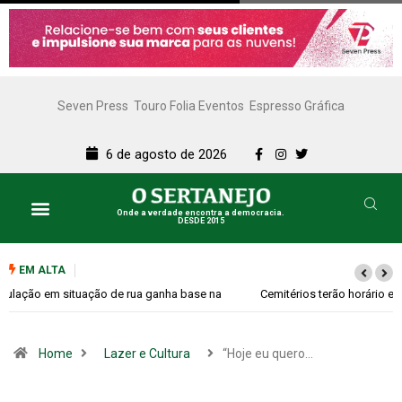
Seven Press
Touro Folia Eventos
Espresso Gráfica
6 de agosto de 2026
Onde a verdade encontra a democracia.
DESDE 2015
EM ALTA
Cemitérios terão horário especial e missas no Dia dos Pais
Home
Lazer e Cultura
“Hoje eu quero…