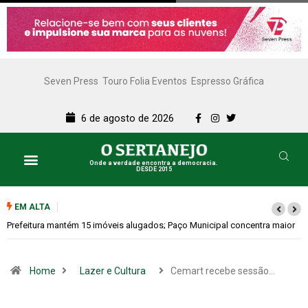
Seven Press
Touro Folia Eventos
Espresso Gráfica
6 de agosto de 2026
Onde a verdade encontra a democracia.
DESDE 2015
EM ALTA
Colina promove 1º Fórum de Turismo para discutir desenvolvimento
econômico
Home
Lazer e Cultura
Cemart recebe sessão…