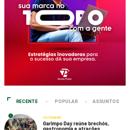
RECENTE
POPULAR
ASSUNTOS
1
COTIDIANO
Garimpo Day reúne brechós,
gastronomia e atrações