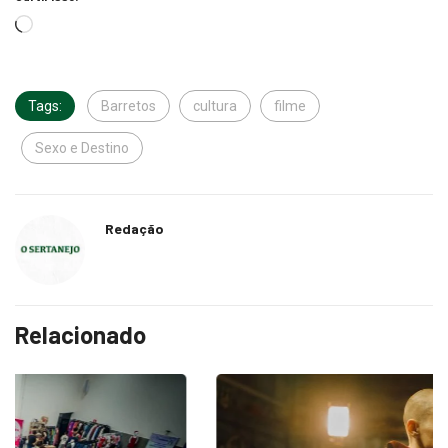
Tags:
Barretos
cultura
filme
Sexo e Destino
Redação
Relacionado