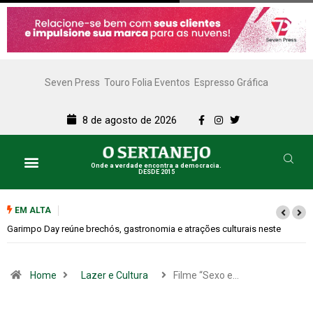
Seven Press
Touro Folia Eventos
Espresso Gráfica
8 de agosto de 2026
Onde a verdade encontra a democracia.
DESDE 2015
EM ALTA
Bugonia transforma paranoia e conspiração em um suspense imprevisível
Home
Lazer e Cultura
Filme “Sexo e…