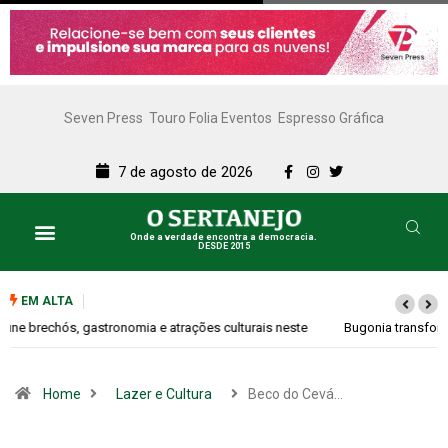
Seven Press
Touro Folia Eventos
Espresso Gráfica
7 de agosto de 2026
Onde a verdade encontra a democracia.
DESDE 2015
Lazer e Cultura
SERTANEJO TV
EM ALTA
Bugonia transforma paranoia e conspiração em um suspense imprevisível
Home
Lazer e Cultura
Beco do Cevá…