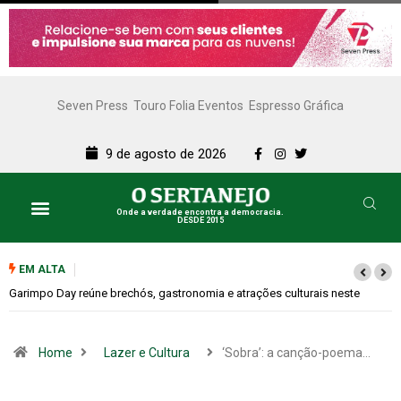
Seven Press
Touro Folia Eventos
Espresso Gráfica
9 de agosto de 2026
Onde a verdade encontra a democracia.
DESDE 2015
EM ALTA
Bugonia transforma paranoia e conspiração em um suspense imprevisíve
Home
Lazer e Cultura
‘Sobra’: a canção-poema…