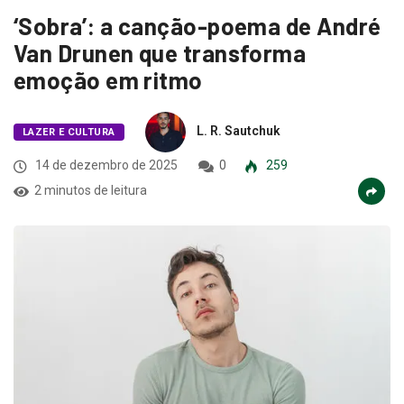
‘Sobra’: a canção-poema de André
Van Drunen que transforma
emoção em ritmo
L. R. Sautchuk
LAZER E CULTURA
14 de dezembro de 2025
0
259
2 minutos de leitura