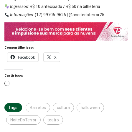
Ingressos:
R$ 10 antecipado / R$ 50 na bilheteria
Informações:
(17) 99706-9626 | @‌anoitedoterror25
Compartilhe isso:
Facebook
X
Curtir isso:
Tags:
Barretos
cultura
halloween
NoiteDoTerror
teatro