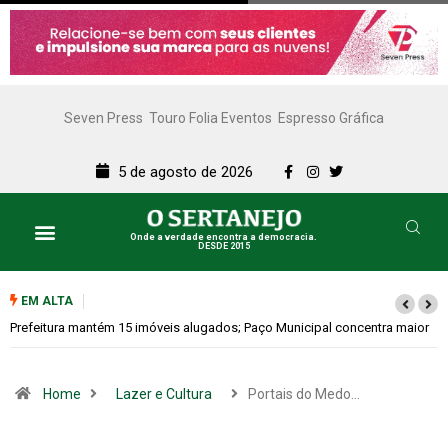
Seven Press
Touro Folia Eventos
Espresso Gráfica
5 de agosto de 2026
Onde a verdade encontra a democracia.
DESDE 2015
EM ALTA
Colina promove 1º Fórum de Turismo para discutir desenvolvimento
econômico
Home
Lazer e Cultura
Portais do Medo…