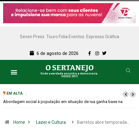
Seven Press
Touro Folia Eventos
Espresso Gráfica
6 de agosto de 2026
Onde a verdade encontra a democracia.
DESDE 2015
EM ALTA
Cemitérios terão horário especial e missas no Dia dos Pais
Home
Lazer e Cultura
Barretos abre temporada…