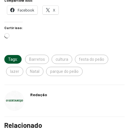
Compartilhe isso:
Facebook
X
Curtir isso:
Tags:
Barretos
cultura
festa do peão
lazer
Natal
parque do peão
Redação
Relacionado