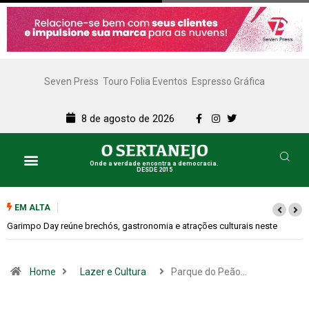
Seven Press
Touro Folia Eventos
Espresso Gráfica
8 de agosto de 2026
Onde a verdade encontra a democracia.
DESDE 2015
EM ALTA
ste
Bugonia transforma paranoia e conspiração em um suspense imprevi
Home
Lazer e Cultura
Parque do Peão…