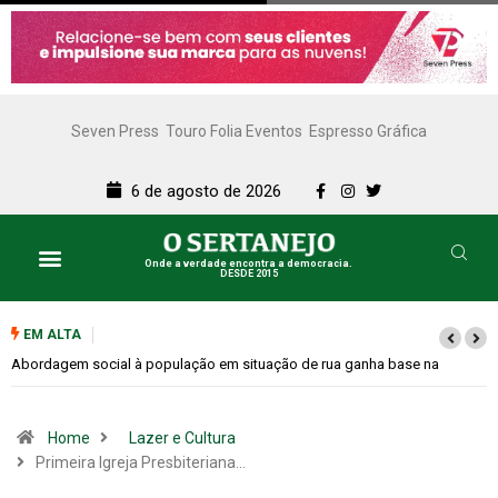
Seven Press
Touro Folia Eventos
Espresso Gráfica
6 de agosto de 2026
Onde a verdade encontra a democracia.
DESDE 2015
EM ALTA
Cemitérios terão horário especial e missas no Dia dos Pais
Home
Lazer e Cultura
Primeira Igreja Presbiteriana…