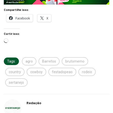
Compartilhe isso:
Facebook
X
Curtir isso:
Tags:
agro
Barretos
brutomemo
country
cowboy
festadopeao
rodeio
sertanejo
Redação