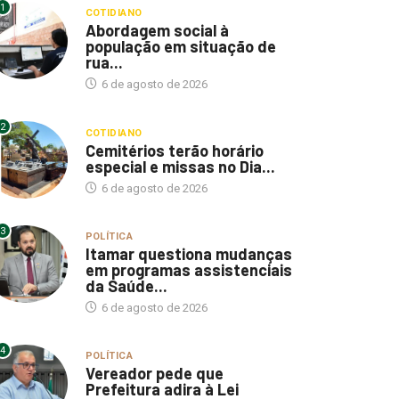
1
COTIDIANO
Abordagem social à
população em situação de
rua...
6 de agosto de 2026
2
COTIDIANO
Cemitérios terão horário
especial e missas no Dia...
6 de agosto de 2026
3
POLÍTICA
Itamar questiona mudanças
em programas assistenciais
da Saúde...
6 de agosto de 2026
4
POLÍTICA
Vereador pede que
Prefeitura adira à Lei