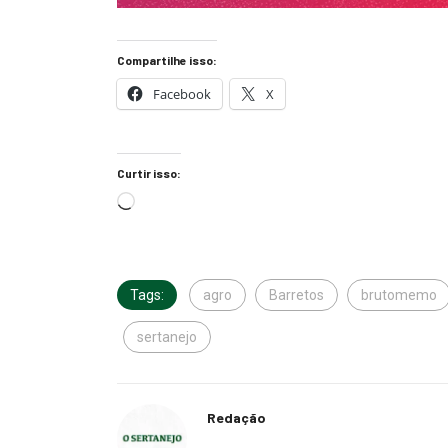
Compartilhe isso:
Facebook
X
Curtir isso:
Tags:
agro
Barretos
brutomemo
sertanejo
Redação