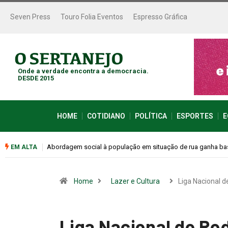
Seven Press
Touro Folia Eventos
Espresso Gráfica
Onde a verdade encontra a democracia.
DESDE 2015
HOME
COTIDIANO
POLÍTICA
ESPORTES
E
Cemitérios terão horário especial e missas no Dia dos Pais
EM ALTA
Home
Lazer e Cultura
Liga Nacional d
Liga Nacional de Rod