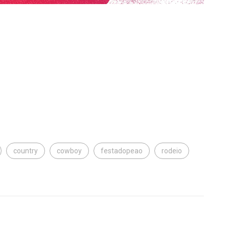
country
cowboy
festadopeao
rodeio