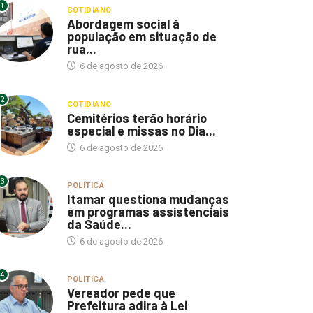
1
COTIDIANO
Abordagem social à
população em situação de
rua...
6 de agosto de 2026
2
COTIDIANO
Cemitérios terão horário
especial e missas no Dia...
6 de agosto de 2026
3
POLÍTICA
Itamar questiona mudanças
em programas assistenciais
da Saúde...
6 de agosto de 2026
4
POLÍTICA
Vereador pede que
Prefeitura adira à Lei