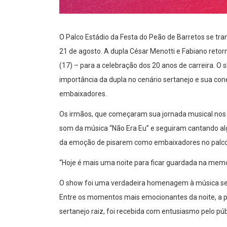
O Palco Estádio da Festa do Peão de Barretos se tr
21 de agosto. A dupla César Menotti e Fabiano reto
(17) – para a celebração dos 20 anos de carreira. O 
importância da dupla no cenário sertanejo e sua c
embaixadores.
Os irmãos, que começaram sua jornada musical nos 
som da música “Não Era Eu” e seguiram cantando alg
da emoção de pisarem como embaixadores no palco 
“Hoje é mais uma noite para ficar guardada na memór
O show foi uma verdadeira homenagem à música sert
Entre os momentos mais emocionantes da noite, a par
sertanejo raiz, foi recebida com entusiasmo pelo púb