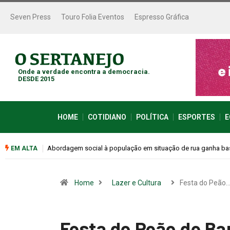
Seven Press
Touro Folia Eventos
Espresso Gráfica
Onde a verdade encontra a democracia.
DESDE 2015
HOME
COTIDIANO
POLÍTICA
ESPORTES
E
Cemitérios terão horário especial e missas no Dia dos Pais
EM ALTA
Home
Lazer e Cultura
Festa do Peão
Festa do Peão de Ba