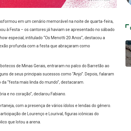
ansformou em um cenário memorável na noite de quarta-feira,
rnou à Festa – os cantores já haviam se apresentado no sábado
show especial, intitulado “Os Menotti 20 Anos”, destacou a
onexão profunda com a festa que abraçaram como
botecos de Minas Gerais, entraram no palco do Barretão ao
uns de seus principais sucessos como “Anjo”. Depois, falaram
da “festa mais linda do mundo”, destacaram.
ia e no coração”, declarou Fabiano.
aneja, com a presença de vários ídolos e lendas do gênero.
ticipação de Lourenço e Lourival, figuras icônicas do
lico que lotou a arena.