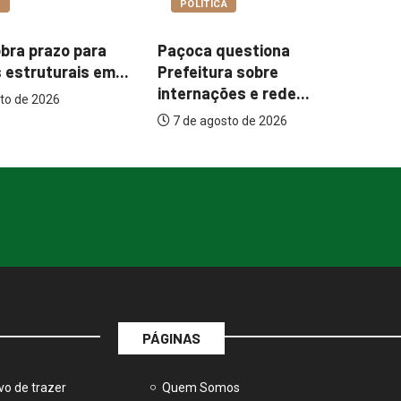
A
COTIDIANO
uestiona
Garimpo Day reúne
It
a sobre
brechós, gastronomia e
me
es e rede...
atrações...
to de 2026
7 de agosto de 2026
PÁGINAS
vo de trazer
Quem Somos