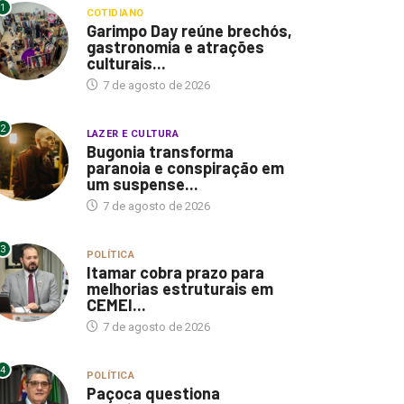
1
COTIDIANO
Garimpo Day reúne brechós,
gastronomia e atrações
culturais...
7 de agosto de 2026
2
LAZER E CULTURA
Bugonia transforma
paranoia e conspiração em
um suspense...
7 de agosto de 2026
3
POLÍTICA
Itamar cobra prazo para
melhorias estruturais em
CEMEI...
7 de agosto de 2026
4
POLÍTICA
Paçoca questiona