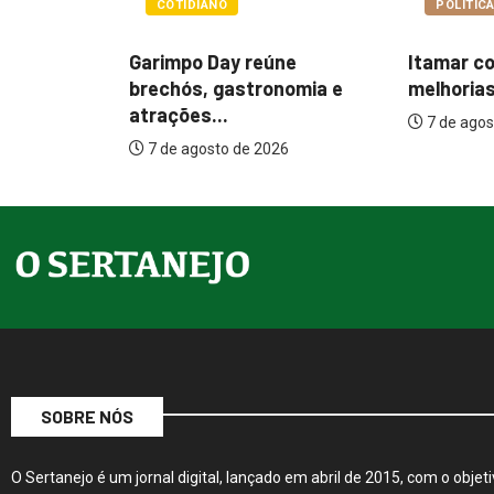
POLÍTICA
POLÍTIC
Itamar cobra prazo para
Paçoca q
ne
melhorias estruturais em...
Prefeitur
nomia e
internaçõ
7 de agosto de 2026
7 de agos
26
SOBRE NÓS
O Sertanejo é um jornal digital, lançado em abril de 2015, com o objeti