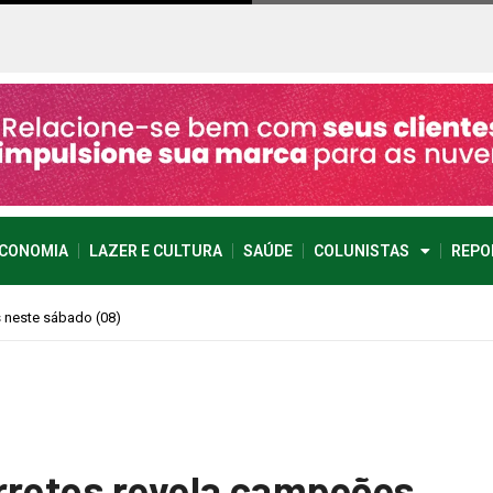
CONOMIA
LAZER E CULTURA
SAÚDE
COLUNISTAS
REPO
imprevisível
…
rretos revela campeões