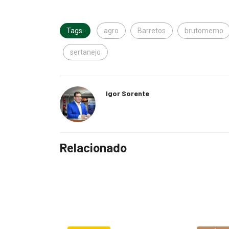
Tags:
agro
Barretos
brutomemo
sertanejo
Igor Sorente
Relacionado