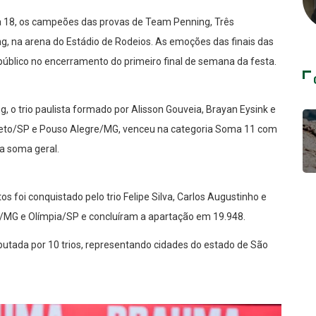
ia 18, os campeões das provas de Team Penning, Três
, na arena do Estádio de Rodeios. As emoções das finais das
blico no encerramento do primeiro final de semana da festa.
, o trio paulista formado por Alisson Gouveia, Brayan Eysink e
 Preto/SP e Pouso Alegre/MG, venceu na categoria Soma 11 com
a soma geral.
s foi conquistado pelo trio Felipe Silva, Carlos Augustinho e
/MG e Olímpia/SP e concluíram a apartação em 19.948.
sputada por 10 trios, representando cidades do estado de São