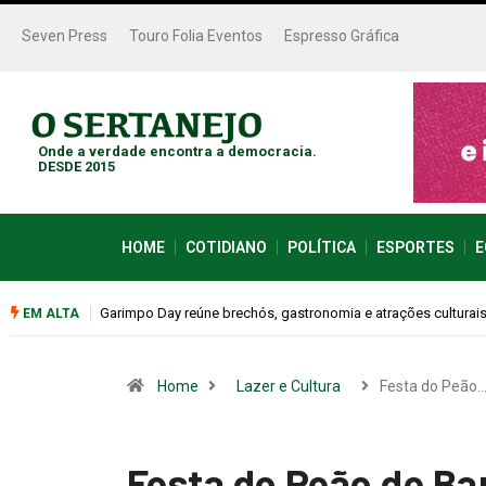
Seven Press
Touro Folia Eventos
Espresso Gráfica
Onde a verdade encontra a democracia.
DESDE 2015
HOME
COTIDIANO
POLÍTICA
ESPORTES
E
Bugonia transforma paranoia e conspiração em um suspense 
EM ALTA
Home
Lazer e Cultura
Festa do Peão
Festa do Peão de Ba