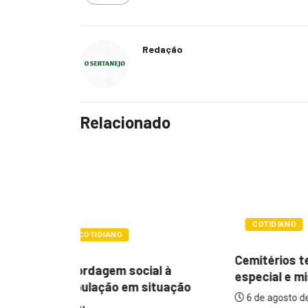
Redação
Relacionado
COTIDIANO
POLÍTIC
Cemitérios terão horário
l à
Itamar q
especial e missas no...
tuação
mudança
6 de agosto de 2026
assistenc