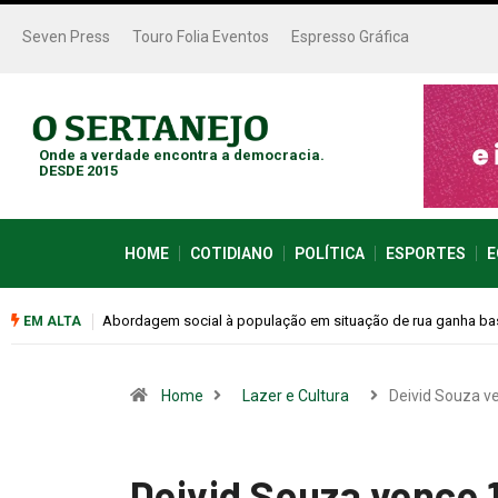
Seven Press
Touro Folia Eventos
Espresso Gráfica
Onde a verdade encontra a democracia.
DESDE 2015
HOME
COTIDIANO
POLÍTICA
ESPORTES
E
Cemitérios terão horário especial e missas no Dia dos Pais
EM ALTA
Home
Lazer e Cultura
Deivid Souza v
Deivid Souza vence 1