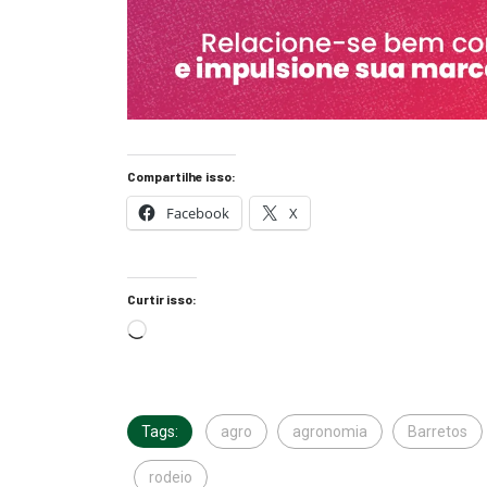
Compartilhe isso:
Facebook
X
Curtir isso:
Tags:
agro
agronomia
Barretos
rodeio