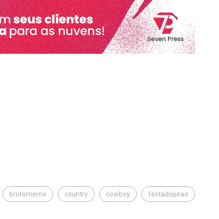
brutomemo
country
cowboy
festadopeao