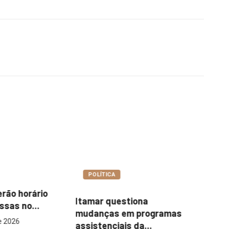
COTIDIANO
A
Ce
Abordagem social à
uestiona
es
população em situação
s em programas
de...
iais da...