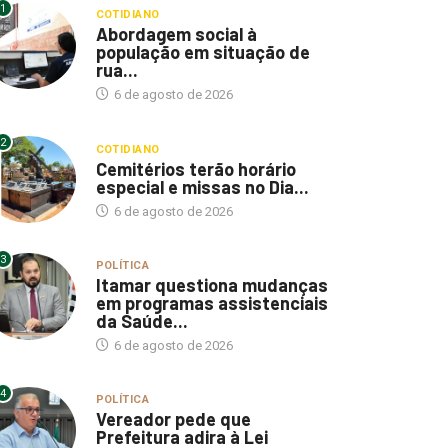
1
COTIDIANO
Abordagem social à
população em situação de
rua...
6 de agosto de 2026
2
COTIDIANO
Cemitérios terão horário
especial e missas no Dia...
6 de agosto de 2026
3
POLÍTICA
Itamar questiona mudanças
em programas assistenciais
da Saúde...
6 de agosto de 2026
4
POLÍTICA
Vereador pede que
Prefeitura adira à Lei