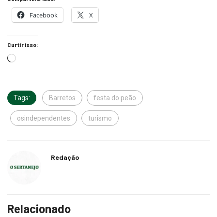
Facebook
X
Curtir isso:
Tags:
Barretos
festa do peão
osindependentes
turismo
Redação
Relacionado