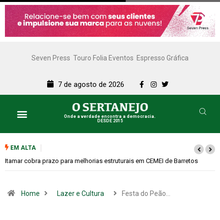
Seven Press
Touro Folia Eventos
Espresso Gráfica
7 de agosto de 2026
Onde a verdade encontra a democracia.
DESDE 2015
EM ALTA
Paçoca questiona Prefeitura sobre internações e rede de atendimento a
dependentes químicos
Home
Lazer e Cultura
Festa do Peão…