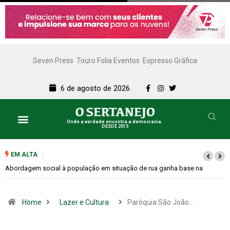
Seven Press
Touro Folia Eventos
Espresso Gráfica
6 de agosto de 2026
Onde a verdade encontra a democracia.
DESDE 2015
EM ALTA
Cemitérios terão horário especial e missas no Dia dos Pais
Home
Lazer e Cultura
Paróquia São João…