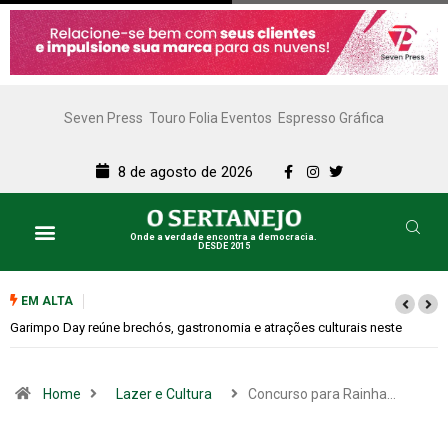
Seven Press
Touro Folia Eventos
Espresso Gráfica
8 de agosto de 2026
Onde a verdade encontra a democracia.
DESDE 2015
EM ALTA
Bugonia transforma paranoia e conspiração em um suspense imprevisív
Home
Lazer e Cultura
Concurso para Rainha…