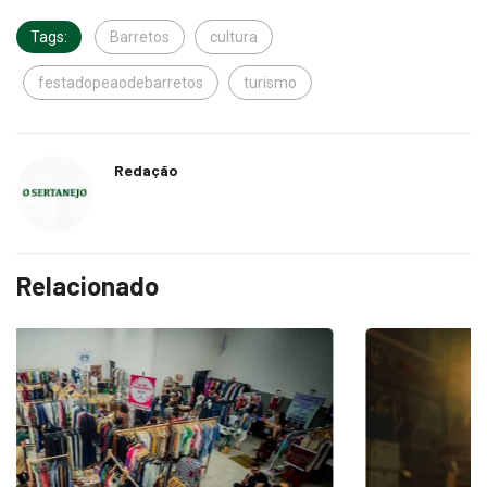
Tags:
Barretos
cultura
festadopeaodebarretos
turismo
Redação
Relacionado