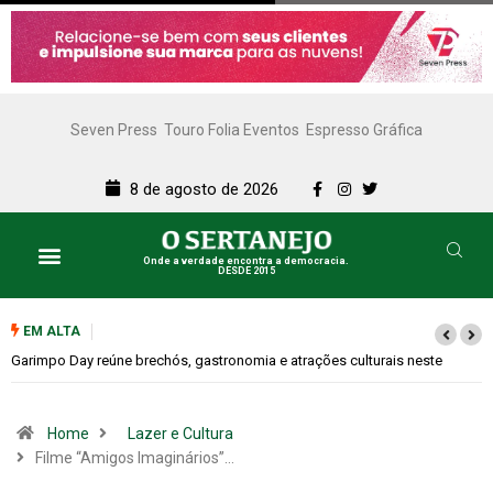
Seven Press
Touro Folia Eventos
Espresso Gráfica
8 de agosto de 2026
Onde a verdade encontra a democracia.
DESDE 2015
EM ALTA
e
Bugonia transforma paranoia e conspiração em um suspense imprevisí
Home
Lazer e Cultura
Filme “Amigos Imaginários”…