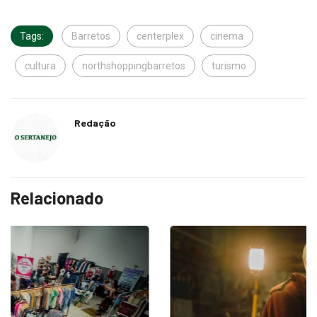
Tags:
Barretos
centerplex
cinema
cultura
northshoppingbarretos
turismo
Redação
Relacionado