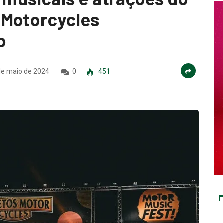
 Motorcycles
o
e maio de 2024
0
451