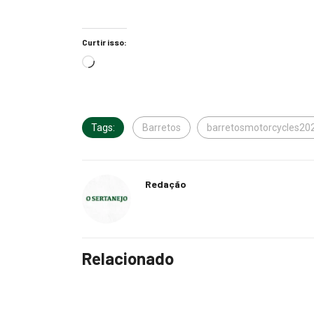
Curtir isso:
Tags:
Barretos
barretosmotorcycles20
Redação
Relacionado