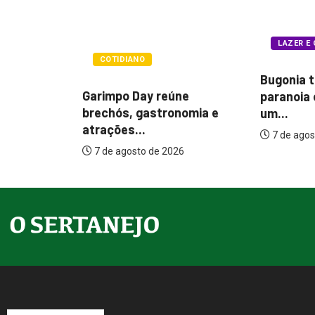
LAZER E CULTURA
POLÍTIC
Bugonia transforma
Itamar co
ne
paranoia e conspiração em
melhorias
nomia e
um...
7 de agos
7 de agosto de 2026
26