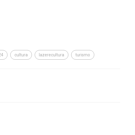
24
cultura
lazerecultura
turismo