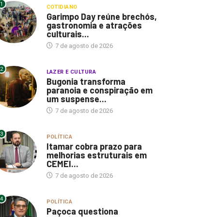
1
COTIDIANO
Garimpo Day reúne brechós,
gastronomia e atrações
culturais...
7 de agosto de 2026
2
LAZER E CULTURA
Bugonia transforma
paranoia e conspiração em
um suspense...
7 de agosto de 2026
3
POLÍTICA
Itamar cobra prazo para
melhorias estruturais em
CEMEI...
7 de agosto de 2026
4
POLÍTICA
Paçoca questiona