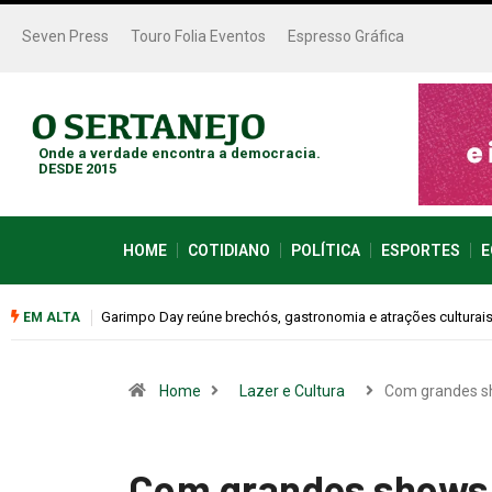
Seven Press
Touro Folia Eventos
Espresso Gráfica
Onde a verdade encontra a democracia.
DESDE 2015
HOME
COTIDIANO
POLÍTICA
ESPORTES
E
Bugonia transforma paranoia e conspiração em um suspense 
EM ALTA
Home
Lazer e Cultura
Com grandes 
Com grandes shows 