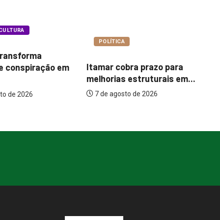
A
COTIDIANO
Bu
bra prazo para
Garimpo Day reúne
pa
 estruturais em...
brechós, gastronomia e
um
atrações...
to de 2026
7 de agosto de 2026