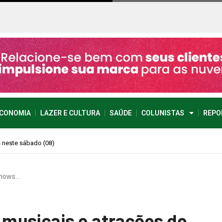
CONOMIA
LAZER E CULTURA
SAÚDE
COLUNISTAS
REPO
imprevisível
shows…
musicais e atrações do