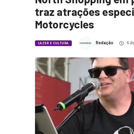
traz atrações especi
Motorcycles
Redação
4 de
LAZER E CULTURA