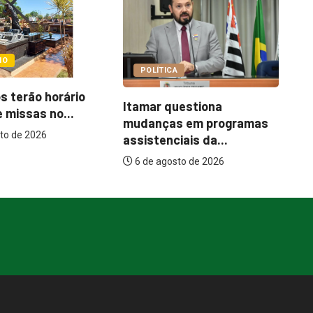
COTIDIANO
A
C
Abordagem social à
uestiona
e
população em situação
s em programas
de...
iais da...
6 de agosto de 2026
sto de 2026