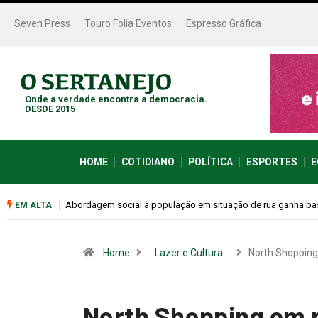
Seven Press
Touro Folia Eventos
Espresso Gráfica
Onde a verdade encontra a democracia.
DESDE 2015
HOME
COTIDIANO
POLÍTICA
ESPORTES
E
Cemitérios terão horário especial e missas no Dia dos Pais
EM ALTA
Home
Lazer e Cultura
North Shoppin
North Shopping em 