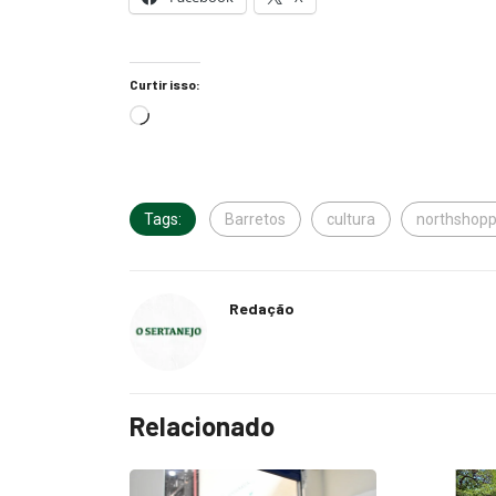
Curtir isso:
Tags:
Barretos
cultura
northshopp
Redação
Relacionado