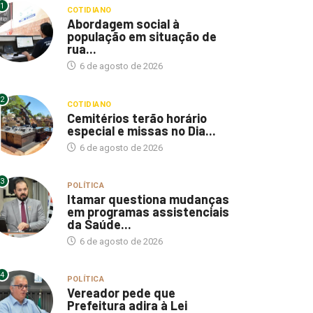
1
COTIDIANO
Abordagem social à
população em situação de
rua...
6 de agosto de 2026
2
COTIDIANO
Cemitérios terão horário
especial e missas no Dia...
6 de agosto de 2026
3
POLÍTICA
Itamar questiona mudanças
em programas assistenciais
da Saúde...
6 de agosto de 2026
4
POLÍTICA
Vereador pede que
Prefeitura adira à Lei