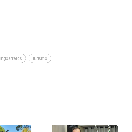
ingbarretos
turismo