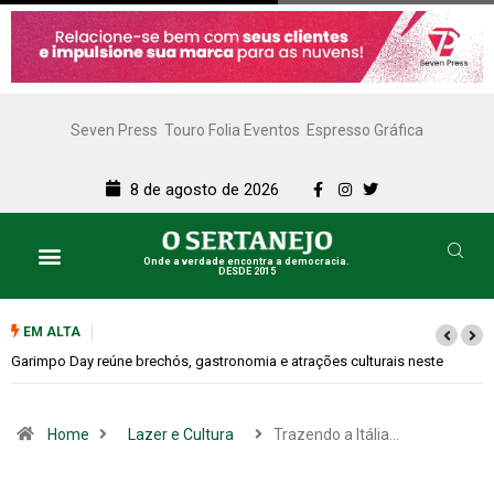
Seven Press
Touro Folia Eventos
Espresso Gráfica
8 de agosto de 2026
Onde a verdade encontra a democracia.
DESDE 2015
EM ALTA
Bugonia transforma paranoia e conspiração em um suspense imprevisível
Home
Lazer e Cultura
Trazendo a Itália…