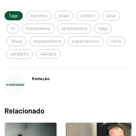
Tags:
Barretos
brasil
católico
Deus
fé
festaitaliana
igrejacatolica
italia
Jesus
nossasenhora
papafrancisco
roma
sanpietro
vaticano
Redação
Relacionado