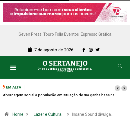
Seven Press
Touro Folia Eventos
Espresso Gráfica
7 de agosto de 2026
Onde a verdade encontra a democracia.
DESDE 2015
EM ALTA
e na
Cemitérios terão horário especial e missas no Dia dos Pais
Home
Lazer e Cultura
Insane Sound divulga…