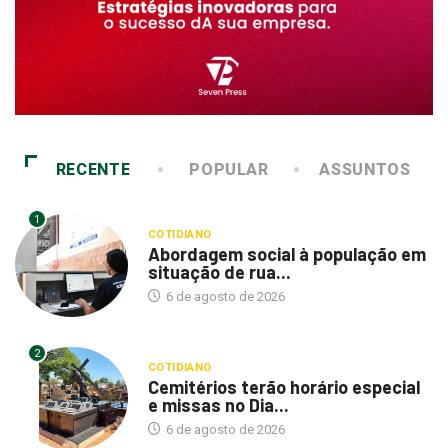
RECENTE
POPULAR
ASSUNTOS
1
COTIDIANO
Abordagem social à população em
situação de rua...
6 de agosto de 2026
2
COTIDIANO
Cemitérios terão horário especial
e missas no Dia...
6 de agosto de 2026