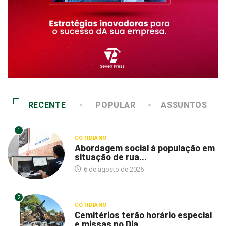
RECENTE
POPULAR
ASSUNTOS
1
COTIDIANO
Abordagem social à população em
situação de rua...
6 de agosto de 2026
2
COTIDIANO
Cemitérios terão horário especial
e missas no Dia...
6 de agosto de 2026