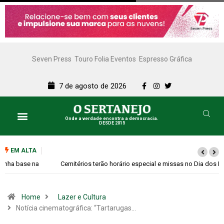
Seven Press
Touro Folia Eventos
Espresso Gráfica
7 de agosto de 2026
Onde a verdade encontra a democracia.
DESDE 2015
EM ALTA
Cemitérios terão horário especial e missas no Dia dos Pais
Home
Lazer e Cultura
Notícia cinematográfica: “Tartarugas…