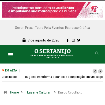
Seven Press
Touro Folia Eventos
Espresso Gráfica
7 de agosto de 2026
Onde a verdade encontra a democracia.
DESDE 2015
EM ALTA
Bugonia transforma paranoia e conspiração em um suspense imprevisível
Home
Lazer e Cultura
Dia do Orgulho:…