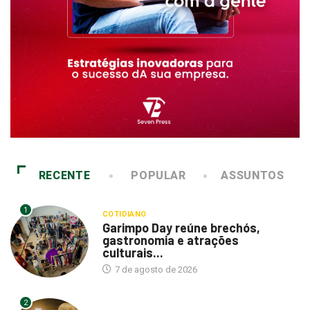
RECENTE
POPULAR
ASSUNTOS
1
COTIDIANO
Garimpo Day reúne brechós,
gastronomia e atrações
culturais...
7 de agosto de 2026
2