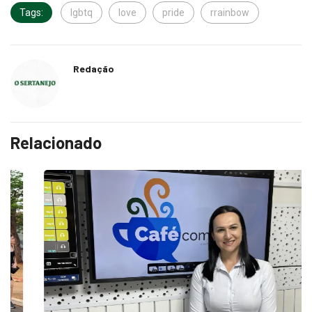
Tags:
lgbtq
love
pride
rrainbow
Redação
Relacionado