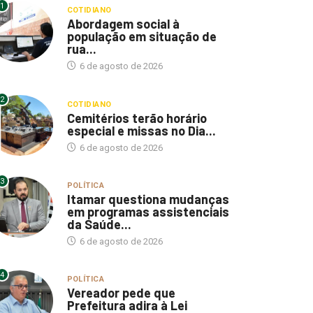
1
COTIDIANO
Abordagem social à
população em situação de
rua...
6 de agosto de 2026
2
COTIDIANO
Cemitérios terão horário
especial e missas no Dia...
6 de agosto de 2026
3
POLÍTICA
Itamar questiona mudanças
em programas assistenciais
da Saúde...
6 de agosto de 2026
4
POLÍTICA
Vereador pede que
Prefeitura adira à Lei