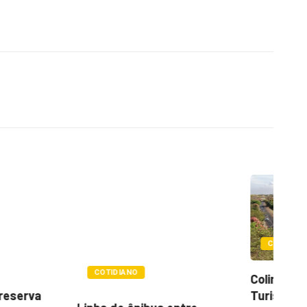
COTIDIANO
NO
Colina promove 1º Fórum de
Qu
Turismo para...