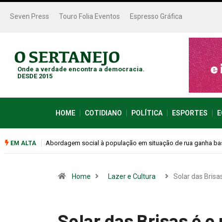
Seven Press
Touro Folia Eventos
Espresso Gráfica
Onde a verdade encontra a democracia.
DESDE 2015
HOME
COTIDIANO
POLÍTICA
ESPORTES
E
Cemitérios terão horário especial e missas no Dia dos Pais
EM ALTA
Home
Lazer e Cultura
Solar das Brisa
Solar das Brisas é o