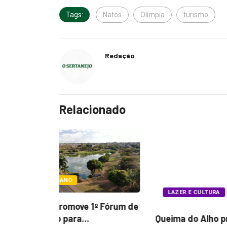
Tags:
Natos
Olímpia
turismo
Redação
Relacionado
LAZER E CULTURA
COTIDIA
º Fórum de
Queima do Alho preserva