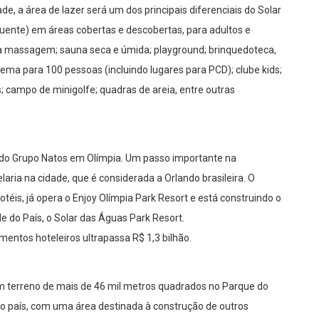
, a área de lazer será um dos principais diferenciais do Solar
 quente) em áreas cobertas e descobertas, para adultos e
ra massagem; sauna seca e úmida; playground; brinquedoteca,
inema para 100 pessoas (incluindo lugares para PCD); clube kids;
as; campo de minigolfe; quadras de areia, entre outras
rt do Grupo Natos em Olímpia. Um passo importante na
aria na cidade, que é considerada a Orlando brasileira. O
téis, já opera o Enjoy Olímpia Park Resort e está construindo o
 do País, o Solar das Águas Park Resort.
entos hoteleiros ultrapassa R$ 1,3 bilhão.
m terreno de mais de 46 mil metros quadrados no Parque do
 do país, com uma área destinada à construção de outros