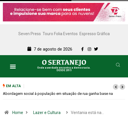
Seven Press
Touro Folia Eventos
Espresso Gráfica
7 de agosto de 2026
Onde a verdade encontra a democracia.
DESDE 2015
Lazer e Cultura
SERTANEJO TV
EM ALTA
Cemitérios terão horário especial e missas no Dia dos Pais
Home
Lazer e Cultura
Ventania está na…