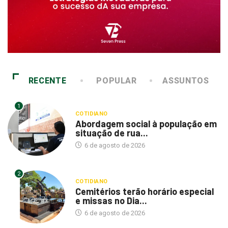
RECENTE
POPULAR
ASSUNTOS
1
COTIDIANO
Abordagem social à população em
situação de rua...
6 de agosto de 2026
2
COTIDIANO
Cemitérios terão horário especial
e missas no Dia...
6 de agosto de 2026