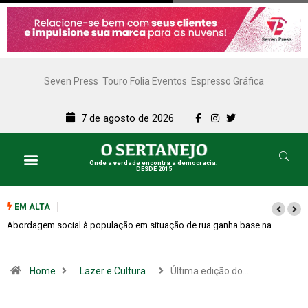
Seven Press
Touro Folia Eventos
Espresso Gráfica
7 de agosto de 2026
Onde a verdade encontra a democracia.
DESDE 2015
Lazer e Cultura
SERTANEJO TV
EM ALTA
a
Cemitérios terão horário especial e missas no Dia dos Pais
Home
Lazer e Cultura
Última edição do…