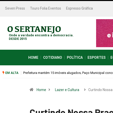
Seven Press
Touro Folia Eventos
Espresso Gráfica
Onde a verdade encontra a democracia.
DESDE 2015
HOME
COTIDIANO
POLÍTICA
ESPORTES
E
Colina promove 1º Fórum de Turismo para discutir desenvol
EM ALTA
Home
Lazer e Cultura
Curtindo Nossa
Curtindo Nossa Praç