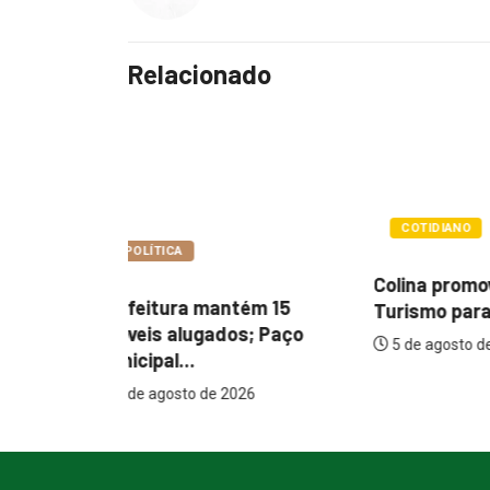
Relacionado
COTIDIANO
POLÍTIC
Colina promove 1º Fórum de
ém 15
SAAE apr
Turismo para...
s; Paço
justifica
5 de agosto de 2026
aumento 
26
5 de agos