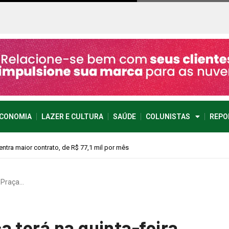
CONOMIA
LAZER E CULTURA
SAÚDE
COLUNISTAS
REPO
vimento econômico
 Praça…
a terá na quinta-feira