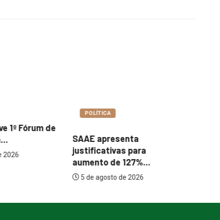
POLÍTICA
A
Co
Prefeitura mantém 15
esenta
Tu
imóveis alugados; Paço
tivas para
Municipal...
de 127%...
5 de agosto de 2026
to de 2026