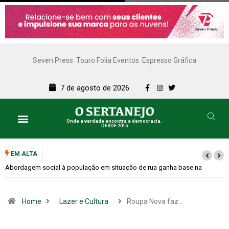
Seven Press
Touro Folia Eventos
Espresso Gráfica
7 de agosto de 2026
Onde a verdade encontra a democracia.
DESDE 2015
EM ALTA
Cemitérios terão horário especial e missas no Dia dos Pais
Home
Lazer e Cultura
Roupa Nova faz…