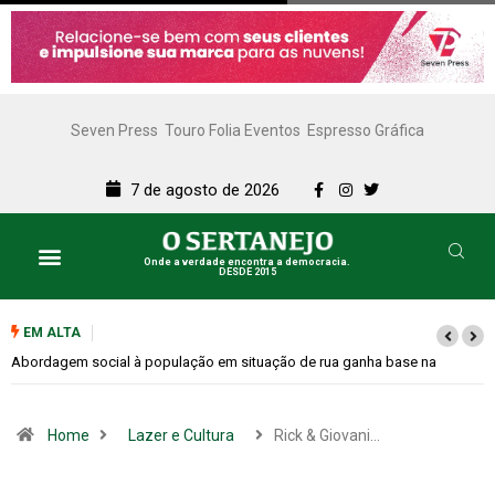
Seven Press
Touro Folia Eventos
Espresso Gráfica
7 de agosto de 2026
Onde a verdade encontra a democracia.
DESDE 2015
EM ALTA
Cemitérios terão horário especial e missas no Dia dos Pais
Home
Lazer e Cultura
Rick & Giovani…