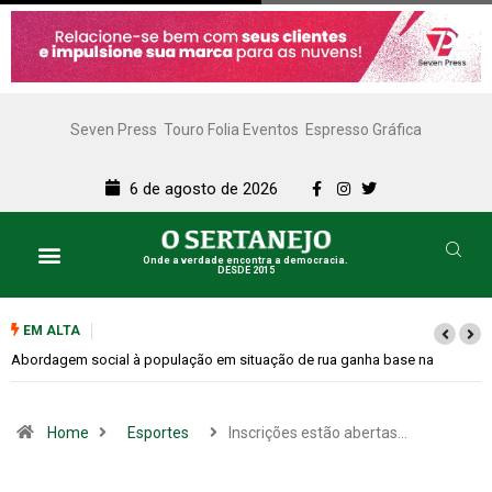
Seven Press
Touro Folia Eventos
Espresso Gráfica
6 de agosto de 2026
Onde a verdade encontra a democracia.
DESDE 2015
EM ALTA
Cemitérios terão horário especial e missas no Dia dos Pais
Home
Esportes
Inscrições estão abertas…