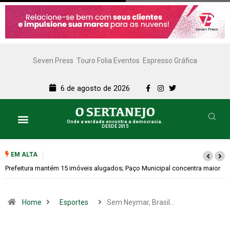
Seven Press
Touro Folia Eventos
Espresso Gráfica
6 de agosto de 2026
Onde a verdade encontra a democracia.
DESDE 2015
EM ALTA
Colina promove 1º Fórum de Turismo para discutir desenvolvimento
econômico
Home
Esportes
Sem Neymar, Brasil…