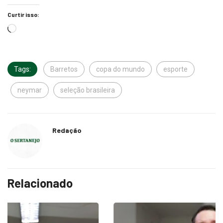
Curtir isso:
Tags:
Barretos
copa do mundo
esporte
neymar
seleção brasileira
Redação
Relacionado