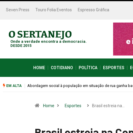
Seven Press
Touro Folia Eventos
Espresso Gráfica
Onde a verdade encontra a democracia.
DESDE 2015
HOME
COTIDIANO
POLÍTICA
ESPORTES
E
Cemitérios terão horário especial e missas no Dia dos Pais
EM ALTA
Home
Esportes
Brasil estreia na…
Brasil estreia na C