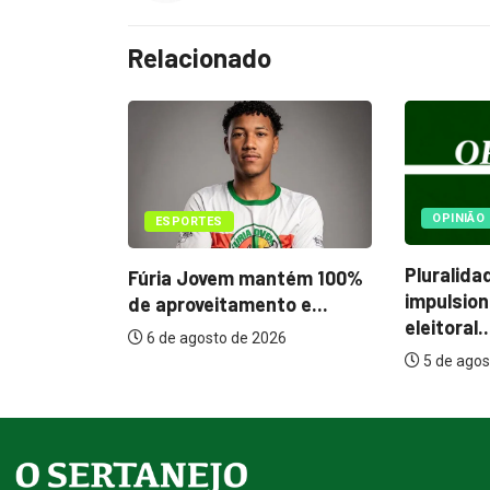
Relacionado
OPINIÃO
OPINIÃ
Pluralidade na direita
Proteçã
antém 100%
impulsiona o debate
estações
to e...
eleitoral...
4 de ago
026
5 de agosto de 2026