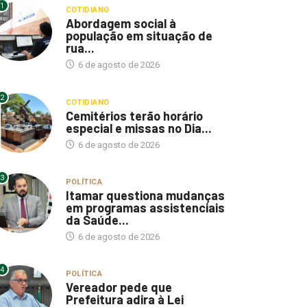
1
COTIDIANO
Abordagem social à
população em situação de
rua...
6 de agosto de 2026
2
COTIDIANO
Cemitérios terão horário
especial e missas no Dia...
6 de agosto de 2026
3
POLÍTICA
Itamar questiona mudanças
em programas assistenciais
da Saúde...
6 de agosto de 2026
4
POLÍTICA
Vereador pede que
Prefeitura adira à Lei