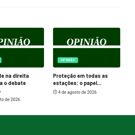
O
ESPORTES
o em todas as
P
Fúria Jovem mantém 100%
: o papel...
i
de aproveitamento e...
e
sto de 2026
6 de agosto de 2026