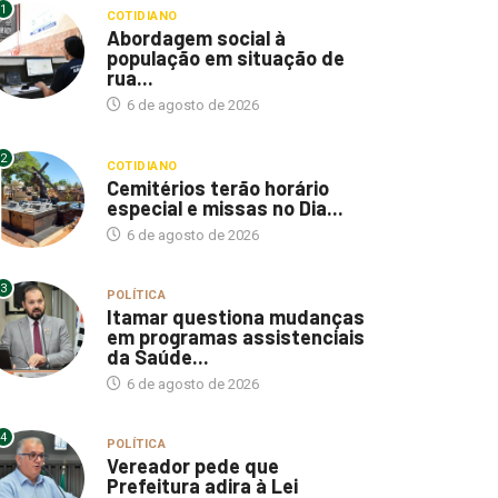
1
COTIDIANO
Abordagem social à
população em situação de
rua...
6 de agosto de 2026
2
COTIDIANO
Cemitérios terão horário
especial e missas no Dia...
6 de agosto de 2026
3
POLÍTICA
Itamar questiona mudanças
em programas assistenciais
da Saúde...
6 de agosto de 2026
4
POLÍTICA
Vereador pede que
Prefeitura adira à Lei