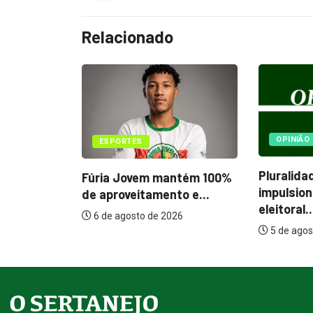
Relacionado
OPINIÃO
OPIN
Pluralidade na direita
Proteç
mantém 100%
impulsiona o debate
estaçõ
ento e...
eleitoral...
4 de 
 2026
5 de agosto de 2026