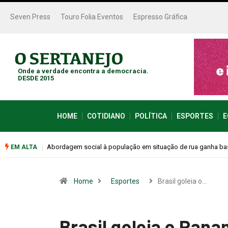
Seven Press
Touro Folia Eventos
Espresso Gráfica
Onde a verdade encontra a democracia.
DESDE 2015
HOME
COTIDIANO
POLÍTICA
ESPORTES
E
se na Rodoviária
Cemitérios terão horário especial e missas no Dia dos Pais
EM ALTA
Home
Esportes
Brasil goleia o…
Brasil goleia o Pan